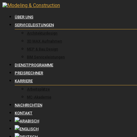
ÜBER UNS
SERVICELEISTUNGEN
Architekturdesign
3D MAX Aufnahmen
MEP & Bau Design
BIM Serviceleistungen
DIENSTPROGRAMME
PREISRECHNER
KARRIERE
Arbeitsplätze
MC-Akademie
NACHRICHTEN
KONTAKT