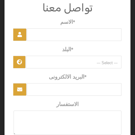
تواصل معنا
*الاسم
*البلد
*البريد الالكترونى
الاستفسار